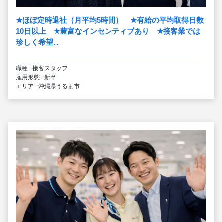
★
ほぼ定時退社（月平均5時間）
★
有給の平均取得日数
10日以上
★
豊富なインセンティブあり
★
接客業では
珍しく希望...
職種 : 接客スタッフ
雇用形態 : 新卒
エリア : 沖縄県うるま市