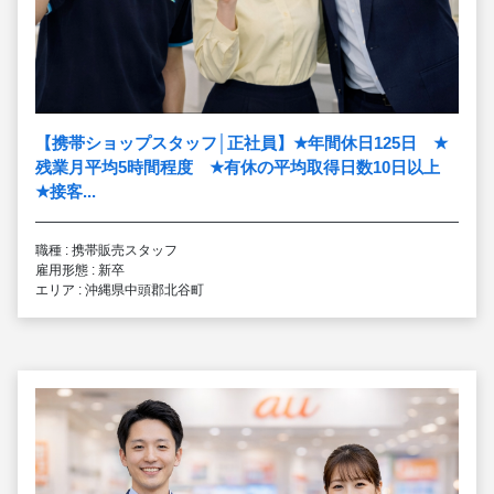
【携帯ショップスタッフ│正社員】
★
年間休日125日
★
残業月平均5時間程度
★
有休の平均取得日数10日以上
★
接客...
職種 : 携帯販売スタッフ
雇用形態 : 新卒
エリア : 沖縄県中頭郡北谷町