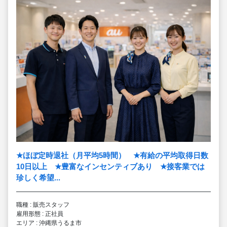
★
ほぼ定時退社（月平均5時間）
★
有給の平均取得日数
10日以上
★
豊富なインセンティブあり
★
接客業では
珍しく希望...
職種 : 販売スタッフ
雇用形態 : 正社員
エリア : 沖縄県うるま市