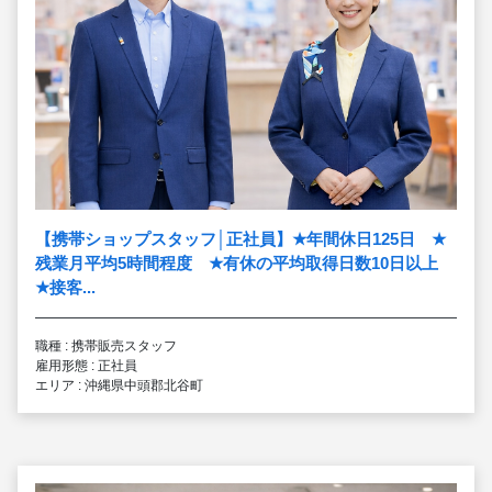
【携帯ショップスタッフ│正社員】
★
年間休日125日
★
残業月平均5時間程度
★
有休の平均取得日数10日以上
★
接客...
職種 : 携帯販売スタッフ
雇用形態 : 正社員
エリア : 沖縄県中頭郡北谷町